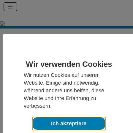
Start
Detailseite-News-Archiv
Diotima-Ehrenpreis der
Wir verwenden Cookies
deutschen
Wir nutzen Cookies auf unserer
Psychotherapeutenschaft 2019
Website. Einige sind notwendig,
an Prof. Dr. Birgit Kröner-Herwig
während andere uns helfen, diese
und Dr. Paul Nilges vergeben
Website und Ihre Erfahrung zu
verbessern.
10.02.2020
Die Bundespsychotherapeutenkammer vergibt seit 2009 den Diotima-
Ich akzeptiere
Ehrenpreis der deutschen Psychotherapeutenschaft, der jährlich
öffentlich verliehen wird. Mit ihm werden Personen geehrt, die sich