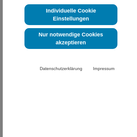
besonders um die Versorgung psychisch kranker Menschen verdient
gemacht haben oder sich durch ein besonderes berufspolitisches oder
Individuelle Cookie
wissenschaftliches Engagement auszeichnen.
Einstellungen
Die Bundespsychotherapeutenkammer vergibt seit 2009 den Diotima-
Ehrenpreis der deutschen Psychotherapeutenschaft, der jährlich
öffentlich verliehen wird. Mit ihm werden Personen geehrt, die sich
Nur notwendige Cookies
besonders um die Versorgung psychisch kranker Menschen verdient
akzeptieren
gemacht haben oder sich durch ein besonderes berufspolitisches oder
wissenschaftliches Engagement auszeichnen.
Am 15. November 2019 erhielten Prof. Dr. Birgit Kröner-Herwig und Dr.
Paul Nilges, zwei Ehrenmitglieder der DGPSF, diesen Preis für ihr
Datenschutzerklärung
Impressum
Engagement in der Schmerzpsychologie und Schmerzpsychotherapie. Er
wurde von Dr. Dieter Munz, dem Präsidenten der
Bundespsychotherapeutenkammer übergeben, der auch die Laudatio
hielt.
Die DGPSF beglückwünscht Paul Nilges und Birgit Kröner-Herwig ganz
herzlich zu dieser Auszeichnung.
Zurück
Fort- und Weiterbildungsangebote der DGPSF-Akademie
Informationen zu unserer Fort- und Weiterbildung Spezielle