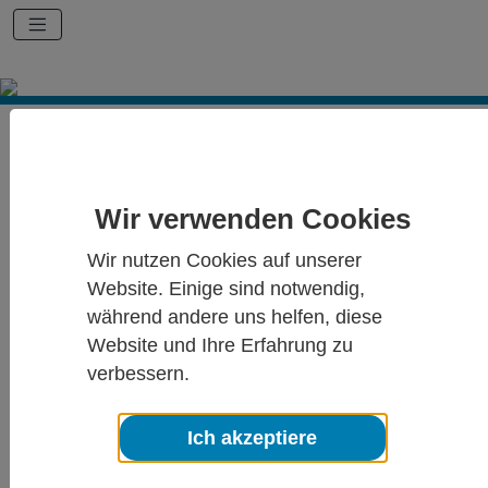
Für Patient:innen
Schmerzpsychotherapie
Schmerz und Hypnose
Wir verwenden Cookies
SCHMERZ UND HYPNOSE
Wir nutzen Cookies auf unserer
Website. Einige sind notwendig,
Wie wirkt Hypnose bei Schmerzen?
während andere uns helfen, diese
Die Schmerzkontrolle war schon immer eines der wichtigsten
Website und Ihre Erfahrung zu
Anwendungsgebiete der Hyp-nose. In der Behandlung von
Schmerzen hat sich die Hypnose neben Entspannungsverfahren
verbessern.
bereits seit längerem als wirkungsvoll erwiesen. Bis zur Einführung
des Äthers (1846) und des Chloroforms (1847) war Hypnose eines
der wenigen wirksamen „Schmerzmittel“ (Anästhetika). Die
Ich akzeptiere
Behandlung der Migräne mit Hypnose wurde erstmalig 1893
beschrieben. Heute hat die Hypnose insbesondere dort einen großen