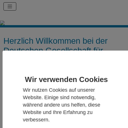
Herzlich Willkommen bei der
Deutschen Gesellschaft für
Psychologische
Schmerztherapie und -
Forschung (DGPSF) e.V.
Wir verwenden Cookies
Wir sind die wissenschaftliche Fachgesellschaft
Wir nutzen Cookies auf unserer
für psychologische Schmerzexpert:Innen in
Website. Einige sind notwendig,
Forschung, Weiterbildung und spezieller
während andere uns helfen, diese
schmerzpsychotherapeutischer Versorgung
Website und Ihre Erfahrung zu
verbessern.
Kommen Sie mit uns ins Gespräch - die DGPSF auf