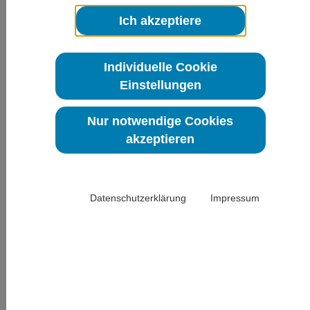
dem Deutschen Schmerzkongress vom
21.10.-24.10.2026 in Mannheim
Ich akzeptiere
Auch in diesem Jahr wird die DGPSF wieder mit einem eigenen Stand
auf dem Deutschen Schmerzkongress in Mannheim vertreten sein.
Individuelle Cookie
Unser Stand ist seit jeher ein beliebter Treffpunkt für Mitglieder und
Interessierte. Kommen Sie gern vorbei und lernen Sie das Präsidium der
Einstellungen
DGPSF e. V. kennen. Gerne beraten wir Sie auch persönlich zu den Fort-
und Weiterbildungsmöglichkeiten unserer DGPSF Akademie. Wir freuen
uns schon jetzt auf Ihren Besuch.
Nur notwendige Cookies
akzeptieren
Fotos: DGPSF e.V.
Datenschutzerklärung
Impressum
UVSD SchmerzLOS e. V. bittet um Ihre
Unterstützung
Die Vorsitzende der Unabhängigen Vereinigung aktiver Schmerzpatienten
in Deutschland (UVSD SchmerzLOS e. V.) Heike Norda richtet sich mit
einem
persönlichen Brief
an die Mitglieder der DGPSF e. V.
Die UVSD SchmerzLOS e. V. ist eine engagierte und wichtige