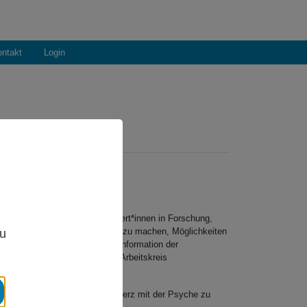
ntakt
Login
,
ür psychologische Schmerzexpert*innen in Forschung,
Anwendung in der Praxis nutzbar zu machen, Möglichkeiten
zu
en. Darüber hinaus stellt die Information der
. Diesem Anliegen hat sich der Arbeitskreis
ten Schmerz? Was hat der Schmerz mit der Psyche zu