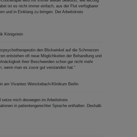
ychotherapie wird mir immer wieder bewusst, wie wichtig
ei ist es nicht immer einfach, aus der Flut verfügbarer
rn und in Einklang zu bringen. Der Arbeitskreis
ik Königstein
erzpsychotherapeutin den Blickwinkel auf die Schmerzen
zen entstehen oft neue Möglichkeiten der Behandlung und
rtnäckigkeit ihrer Beschwerden schon gar nicht mehr
en, wenn man es zuvor gut verstanden hat.“
zin am Vivantes Wenckebach-Klinikum Berlin
nd setze mich deswegen im Arbeitskreis
mationen in patientengerechter Sprache enthalten. Deshalb