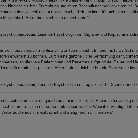
n der Migräne- und Kopfschmerzklinik Königstein und Praxis für (Schmerz-)Ps
en hinsichtlich ihrer Erkrankung und deren Behandlungsmöglichkeiten ist. Dab
inungen das wesentliche und wissenschaftlich fundierte für sich herauszufilte
e Möglichkeit, Betroffene hierbei zu unterstützen.“
psychotherapeutin, Leitende Psychologin der Migräne- und Kopfschmerzklin
n Schmerzen bedarf interdisziplinärer Teamarbeit! Ich freue mich, als Schm
oren erweitern zu können. Durch eine ganzheitliche Betrachtung der Schmer
hmerzen, an die viele Patientinnen und Patienten aufgrund der Dauer und Ha
nteninformation liegt mir am Herzen, da es leichter ist, ein Problem zu lös
zpsychotherapeutin, Leitende Psychologin der Tagesklinik für Schmerzmedi
hmerzpatienten halte ich gerade aus meiner Sicht als Patientin für wichtig u
 noch ist es für Laien nur schwer erkennbar, welche Websites wichtige Infor
Website, die noch im Aufbau ist und stetig wächst, hinweisen.“