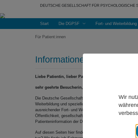
DEUTSCHE GESELLSCHAFT FÜR PSYCHOLOGISCHE S
Start
Die DGPSF
Fort- und Weiterbildu
Für Patient:innen
Informationen für Patient
Liebe Patientin, lieber Patient,
sehr geehrte Besucherin, sehr geehrter Besucher,
Wir nut
Die Deutsche Gesellschaft für Psychologische Schmerzth
Weiterbildung und spezieller schmerzpsychotherapeutisch
während
ausreichender Fort- und Weiterbildung zu schaffen sowie R
verbess
Öffentlichkeit, gesellschaftlicher Institutionen und nicht
Patienteninformation der DGPSF verschrieben.
Auf diesen Seiten hier finden Sie z.B. Antworten auf f