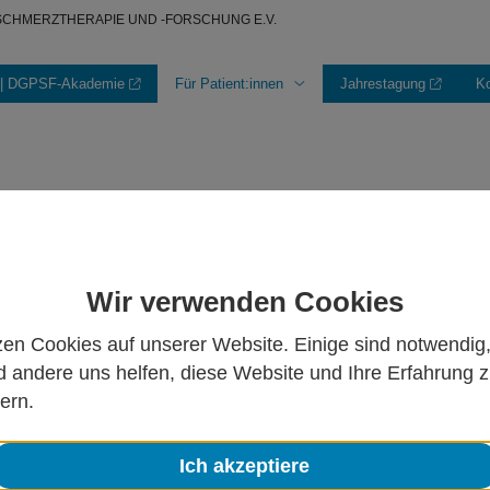
CHMERZTHERAPIE UND -FORSCHUNG E.V.
ng | DGPSF-Akademie
Für Patient:innen
Jahrestagung
Ko
innen und Patienten
Wir verwenden Cookies
zen Cookies auf unserer Website. Einige sind notwendig
erapie und -forschung (DGPSF) ist die wissenschaftliche Fachgesellschaft f
er Versorgung. Sie setzt sich u.a. dafür ein, Forschungsergebnisse für die 
 andere uns helfen, diese Website und Ihre Erfahrung 
ichtlinien für die Qualitätssicherung in der Schmerzpsychotherapie zu erarbeit
ern.
 zuletzt die Information der von Schmerz Betroffenen ein zentrales Anliegen dar
Ich akzeptiere
olgende Fragen: Was unterscheidet einen chronischen Schmerz von einem aku