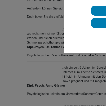
tun? Wo finde ich Schmerzpsychotherapeut*innen? Was i
Außerdem können Sie sich gezielt über spezielle Schmerze
Doch bevor Sie die vielfältigen Informationen auf diesen 
„Chronische Schmerzen gehen oft
als nicht mehr sinnerfüllt erlebt. Ich bin in der Schmerz
Werten und Zielen orientiertes Leben zu führen. Um dies
Schmerzpsychotherapie wissen. Daher engagiere ich mich 
Dipl.-Psych. Dr. Tobias Fehlinger
Psychologischer Psychotherapeut und Spezieller Schmer
„Ich bin seit 9 Jahren im Bereic
Internet zum Thema Schmerz info
hilfreich im Umgang mit den Bes
sowie prägnant und mit möglich
Dipl.-Psych. Anne Gärtner
Psychologische Leiterin am UniverstitätsSchmerzCentru