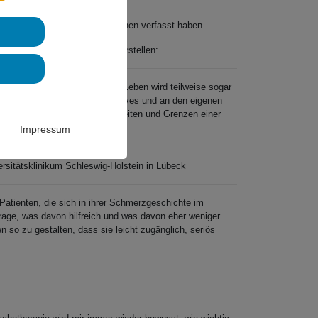
richten, die Schmerzpatient*innen verfasst haben.
mation uns Ihnen gerne kurz vorstellen:
lität deutlich ab. Das eigene Leben wird teilweise sogar
möchte, trotz Schmerzen ein aktives und an den eigenen
nt*innen, die um die Möglichkeiten und Grenzen einer
Impressum
sitätsklinikum Schleswig-Holstein in Lübeck
h Patienten, die sich in ihrer Schmerzgeschichte im
Frage, was davon hilfreich und was davon eher weniger
 so zu gestalten, dass sie leicht zugänglich, seriös