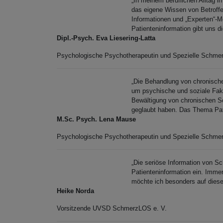
„In meinem beruflichen Alltag i
das eigene Wissen von Betroffen
Informationen und „Experten“-Me
Patienteninformation gibt uns di
Dipl.-Psych. Eva Liesering-Latta
Psychologische Psychotherapeutin und Spezielle Schmerz
„Die Behandlung von chronische
um psychische und soziale Fakt
Bewältigung von chronischen Sc
geglaubt haben. Das Thema Patie
M.Sc. Psych. Lena Mause
Psychologische Psychotherapeutin und Spezielle Schmer
„Die seriöse Information von Sc
Patienteninformation ein. Immer
möchte ich besonders auf diese 
Heike Norda
Vorsitzende UVSD SchmerzLOS e. V.