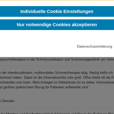
st eine Schmerztagesklinik?
rkrankungen informieren. Vielleicht profitieren Sie ja auch von Erfahrungsbe
Individuelle Cookie Einstellungen
Seiten durchstöbern, möchten wir Mitglieder des Arbeitskreises Patienteninfor
Nur notwendige Cookies akzeptieren
 mit Frust, Verzweiflung und Hilflosigkeit einher. Häufig nimmt die Lebensqua
psychotherapie tätig, weil ich mit den Betroffenen gemeinsam daran arbeiten 
em oft mühsamen Weg eine Chance zu geben, braucht es gut informierte Patie
im Arbeitskreis Patienteninformation.“
Datenschutzerklärung
zpsychotherapeut in der Schmerzambulanz und Schmerztagesklinik am Univer
h der interdisziplinären, multimodalen Schmerztherapie tätig. Häufig treffe ic
rmiert haben. Dabei ist die Informationsflut sehr groß. Offen bleibt oft die 
chwerden sein kann. Mein Anliegen im Arbeitskreis ist es daher, Informationen
st großem praktischem Bezug für Patienten aufbereitet sind.“
m Dresden