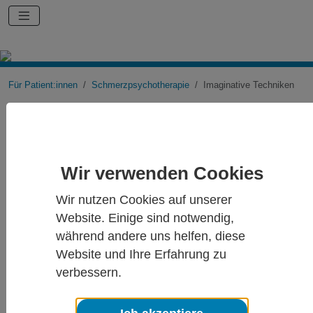
Für Patient:innen
Schmerzpsychotherapie
Imaginative Techniken
Imaginative Techniken
Wir verwenden Cookies
Erfahrungen bildlich in Erinnerung zu rufen und sich etwas vorstellen
Wir nutzen Cookies auf unserer
zu können, gehört zu den mentalen Fähigkeiten, die den gesamten
Alltag eines Menschen durchweben. Bei jedem Gespräch und auch
Website. Einige sind notwendig,
bei vielen Handlungen tauchen Bilder vor dem inneren Auge auf,
während andere uns helfen, diese
denen man mehr oder weniger Aufmerksamkeit schenkt. Sportler
Website und Ihre Erfahrung zu
wissen seit langem, dass sie ihre Leistungen mit inneren Bildern
trainieren können und nutzen diese Ressource intensiv. Der
verbessern.
Wissenschaftler Antonio Damasio hat sich u.a. intensiv mit den
Prozessen und Auswirkungen von bildlichen Vorstellungen
(Imaginationen) des Menschen beschäftigt. Er beschreibt, dass