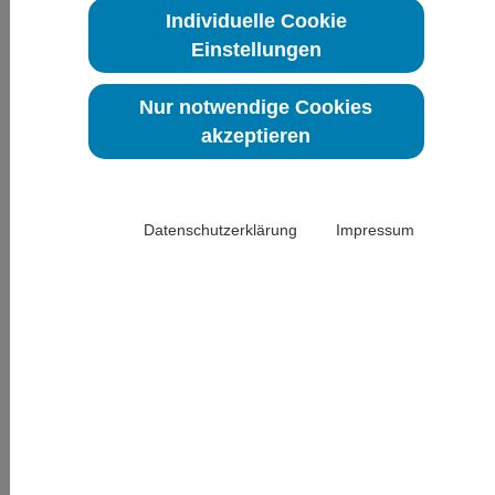
Individuelle Cookie
Perspektiven.
Download des Flyers
Einstellungen
Zurück
Nur notwendige Cookies
Fort- und Weiterbildungsangebote der DGPSF-Akademie
akzeptieren
Informationen zu unserer Fort- und Weiterbildung Spezielle
Schmerzpsychotherapie, aktuelle Termine sowie die Möglichkeit zur
Anmeldung finden Sie hier.
Datenschutzerklärung
Impressum
Link zur Website
Mitgliederbereich | Jetzt Mitglied werden
Es gibt viele gute Gründe Mitglied bei der DGPSF e. V. zu werden.
DGPSF-Mitglieder profitieren von vergünstigten Konditionen unserer
DGPSF-Akademie. Zusätzlich ist die Teilnahme am
Schmerzpsychologischen Kolloquium für Mitglieder kostenlos.
Wenn Sie an einer Mitgliedschaft interessiert sind, füllen Sie gern
unseren
Antrag auf Mitgliedschaft
aus und senden Sie diesen per E-
Mail an uns. Der Mitgliedsbeitrag beträgt 95,00 Euro im Jahr.