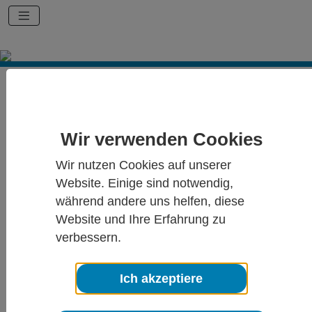
Start
Detailseite-News-Archiv
Interdisziplinäre multimodale
Wir verwenden Cookies
Schmerztherapie –Entwicklung
Wir nutzen Cookies auf unserer
und Perspektiven.
Website. Einige sind notwendig,
während andere uns helfen, diese
Website und Ihre Erfahrung zu
10.03.2020
DRK Schmerz-Zentrum Mainz verabschiedet den langjährigen Chefarzt
verbessern.
der Tagesklinik Dr. Nagel mit einem Symposium zum Thema
Interdisziplinäre multimodale Schmerztherapie –Entwicklung und
Perspektiven.
Ich akzeptiere
DRK Schmerz-Zentrum Mainz verabschiedet den langjährigen Chefarzt
der Tagesklinik Dr. Nagel mit einem Symposium zum Thema
Interdisziplinäre multimodale Schmerztherapie –Entwicklung und